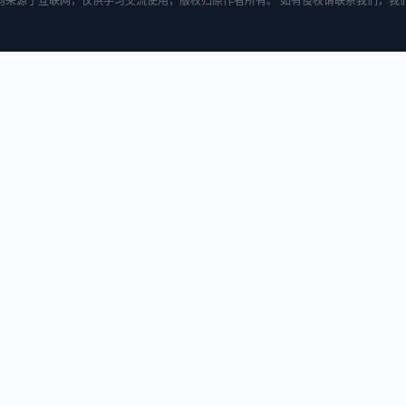
均来源于互联网，仅供学习交流使用，版权归原作者所有。 如有侵权请联系我们，我们